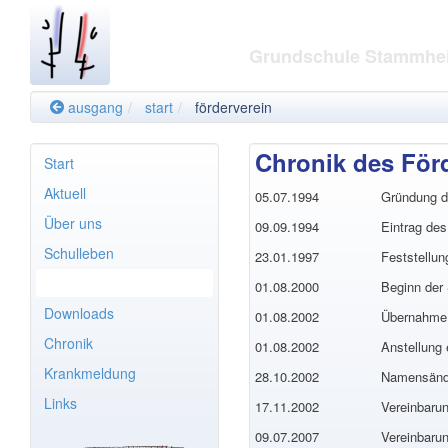
Grundschule Stammh
ausgang
start
förderverein
Chronik des För
Start
Aktuell
05.07.1994
Gründung d
Über uns
09.09.1994
Eintrag des
Schulleben
23.01.1997
Feststellun
Förderverein
01.08.2000
Beginn der 
Downloads
01.08.2002
Übernahme 
Chronik
01.08.2002
Anstellung
Krankmeldung
28.10.2002
Namensände
Links
17.11.2002
Vereinbaru
09.07.2007
Vereinbaru