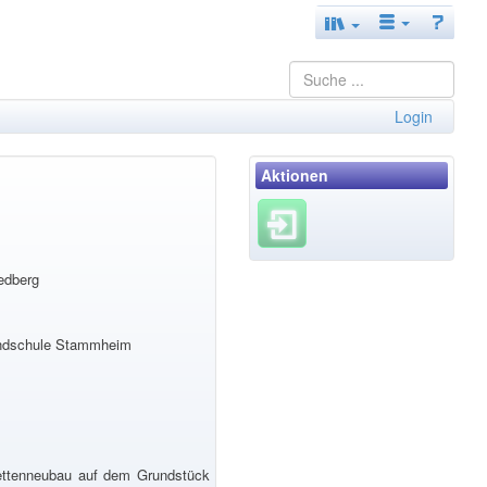
Login
Aktionen
edberg
rundschule Stammheim
lettenneubau auf dem Grundstück